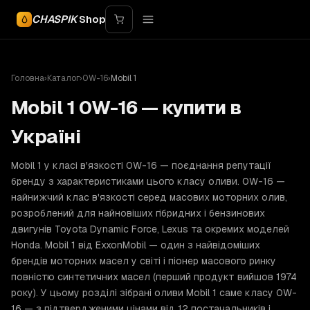
CHASPIK
Shop
Головна
›
Каталог
›
0W-16
›
Mobil 1
Mobil 1 0W-16 — купити в
Україні
Mobil 1 у класі в'язкості 0W-16 — поєднання репутації
бренду з характеристиками цього класу оливи. 0W-16 —
найнижчий клас в'язкості серед масових моторних олив,
розроблений для найновіших гібридних і бензинових
двигунів Toyota Dynamic Force, Lexus та окремих моделей
Honda. Mobil 1 від ExxonMobil — один з найвідоміших
брендів моторних масел у світі і піонер масового ринку
повністю синтетичних масел (перший продукт вийшов 1974
року). У цьому розділі зібрані оливи Mobil 1 саме класу 0W-
16 — з підтвердженими цінами від 12 постачальників і