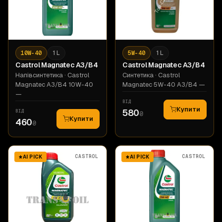
10W-40
1 L
5W-40
1 L
Castrol
Magnatec A3/B4
Castrol
Magnatec A3/B4
Напівсинтетика
· Castrol
Синтетика
· Castrol
Magnatec A3/B4 10W-40
Magnatec 5W-40 A3/B4 —
—
ВІД
Купити
580
ВІД
₴
Купити
460
₴
CASTROL
CASTROL
AI PICK
AI PICK