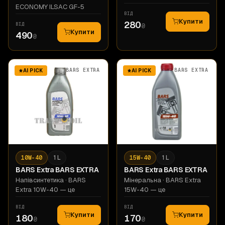
ECONOMY ILSAC GF-5
ВІД
Купити
280
ВІД
₴
Купити
490
₴
BARS EXTRA
BARS EXTRA
AI PICK
AI PICK
10W-40
1 L
15W-40
1 L
BARS Extra
BARS ЕХТRА
BARS Extra
BARS ЕХТRА
Напівсинтетика
· BARS
Мінеральна
· BARS Extra
Extra 10W-40 — це
15W-40 — це
ВІД
ВІД
Купити
Купити
180
170
₴
₴