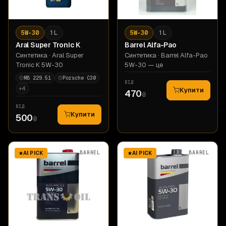
5W-30
1 L
5W-30
1 L
Aral
Super Tronic K
Barrel
Alfa-Pao
Синтетика
· Aral Super
Синтетика
· Barrel Alfa-Pao
Tronic K 5W-30
5W-30 — це
MB 229.51
Porsche C30
ВІД
+
4
Купити
470
₴
ВІД
Купити
500
₴
BARREL
BARREL
AI PICK
AI PICK