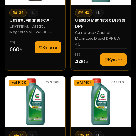
5W-30
1 L
5W-40
1 L
Castrol
Magnatec AP
Castrol
Magnatec Diesel
Синтетика
· Castrol
DPF
Magnatec AP 5W-30 —
Синтетика
· Castrol
Magnatec Diesel DPF 5W-
ВІД
40
Купити
660
₴
ВІД
Купити
440
₴
CASTROL
CASTROL
AI PICK
AI PICK
5W-30
1 L
5W-30
1 L