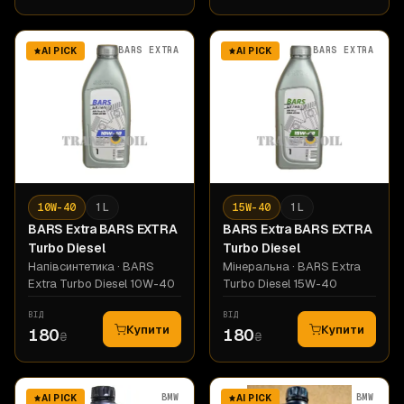
BARS EXTRA
BARS EXTRA
AI PICK
AI PICK
10W-40
1 L
15W-40
1 L
BARS Extra
BARS ЕХТRА
BARS Extra
BARS ЕХТRА
Turbo Diesel
Turbo Diesel
Напівсинтетика
· BARS
Мінеральна
· BARS Extra
Extra Turbo Diesel 10W-40
Turbo Diesel 15W-40
ВІД
ВІД
Купити
Купити
180
180
₴
₴
BMW
BMW
AI PICK
AI PICK