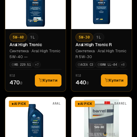
5W-40
1 L
5W-30
1 L
Aral
High Tronic
Aral
High Tronic R
Синтетика
· Aral High Tronic
Синтетика
· Aral High Tronic
5W-40 —
R 5W-30
MB 229.51
+
7
ACEA C3
BMW LL-04
+
8
ВІД
ВІД
Купити
Купити
470
440
₴
₴
ARAL
BARREL
AI PICK
AI PICK