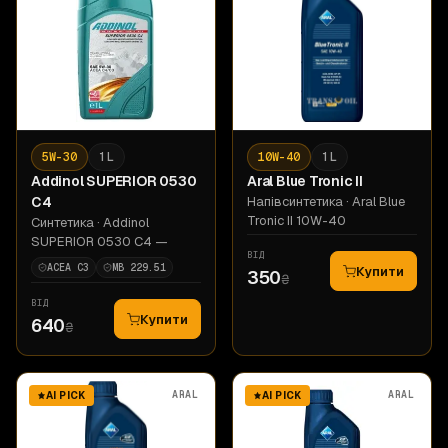
5W-30
1 L
10W-40
1 L
Addinol
SUPERIOR 0530
Aral
Blue Tronic II
C4
Напівсинтетика
· Aral Blue
Tronic II 10W-40
Синтетика
· Addinol
SUPERIOR 0530 C4 —
ВІД
ACEA C3
MB 229.51
Купити
350
₴
ВІД
Купити
640
₴
ARAL
ARAL
AI PICK
AI PICK