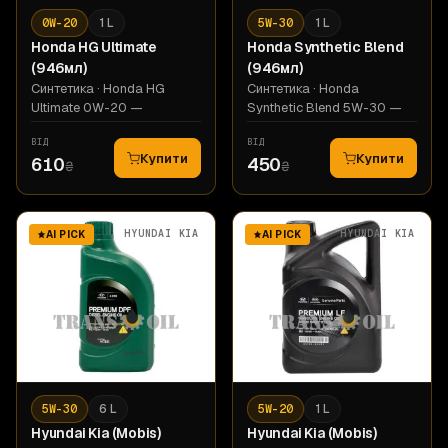
0W-20
1 L
5W-30
1 L
Honda
HG Ultimate
Honda
Synthetic Blend
(946мл)
(946мл)
Синтетика
· Honda HG
Синтетика
· Honda
Ultimate 0W-20 —
Synthetic Blend 5W-30 —
ВІД
ВІД
Купити
Купити
610
450
₴
₴
HYUNDAI KIA
HYUNDAI KIA
AI PICK
AI PICK
5W-30
6 L
5W-20
1 L
Hyundai Kia
(Mobis)
Hyundai Kia
(Mobis)