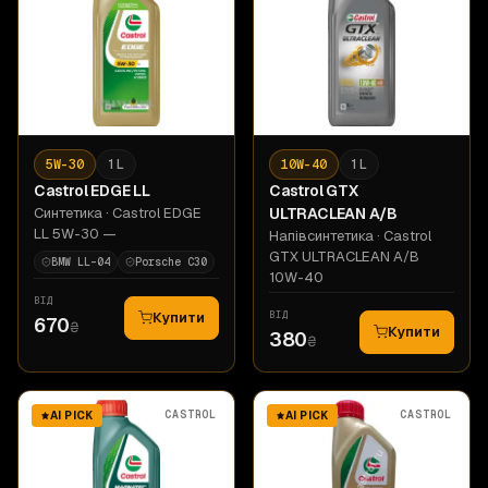
5W-30
1 L
10W-40
1 L
Castrol
EDGE LL
Castrol
GTX
Синтетика
· Castrol EDGE
ULTRACLEAN A/B
LL 5W-30 —
Напівсинтетика
· Castrol
GTX ULTRACLEAN A/B
BMW LL-04
Porsche C30
10W-40
ВІД
ВІД
Купити
670
₴
Купити
380
₴
CASTROL
CASTROL
AI PICK
AI PICK