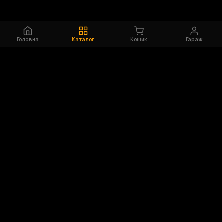
Головна
Каталог
Кошик
Гараж
CHASPIK
Shop
AI-підбір моторного масла за допусками
виробника. 12 постачальників, реальні ціни.
МАСЛО ЗА ТИПОМ
OEM ДОПУСКИ
СЕРВІСИ
КОМПАНІЯ