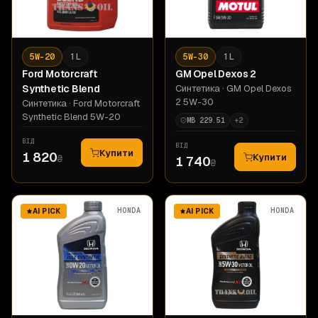
5W-20
1 L
5W-30
1 L
Ford
Motorcraft
GM
Opel Dexos 2
Synthetic Blend
Синтетика
· GM Opel Dexos
2 5W-30
Синтетика
· Ford Motorcraft
Synthetic Blend 5W-20
MB 229.51
+
2
ВІД
ВІД
Купити
1 820
Купити
₴
1 740
₴
HONDA
HONDA
AI PICK
AI PICK