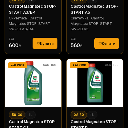
Castrol
Magnatec STOP-
Castrol
Magnatec STOP-
START A3/B4
START A5
Синтетика
· Castrol
Синтетика
· Castrol
Magnatec STOP-START
Magnatec STOP-START
5W-30 A3/B4
5W-30 A5
ВІД
ВІД
Купити
Купити
600
560
₴
₴
CASTROL
CASTROL
AI PICK
AI PICK
5W-30
1 L
0W-30
1 L
Castrol
Magnatec STOP-
Castrol
Magnatec STOP-
START C3
START D