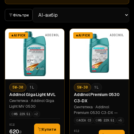
Фільтри
ADDINOL
ADDINOL
AI PICK
AI PICK
5W-30
1 L
5W-30
1 L
Addinol
Giga Light MVL
Addinol
Premium 0530
Синтетика
· Addinol Giga
C3-DX
Light MV 0530
Синтетика
· Addinol
Premium 0530 C3-DX —
MB 229.51
+
2
ACEA C3
MB 229.51
+
5
ВІД
Купити
620
ВІД
₴