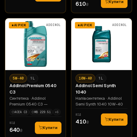
Купити
610
₴
ADDINOL
ADDINOL
AI PICK
AI PICK
5W-40
1 L
10W-40
1 L
Addinol
Premium 0540
Addinol
Semi Synth
C3
1040
Синтетика
· Addinol
Напівсинтетика
· Addinol
Premium 0540 C3 —
Semi Synth 1040 10W-40
ACEA C3
MB 229.51
+
6
ВІД
Купити
410
₴
ВІД
Купити
640
₴