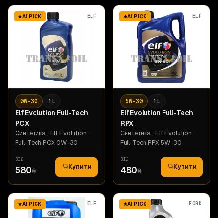
ELF
ELF
AI PICK
AI PICK
0W-30
1 L
5W-30
1 L
Elf
Evolution Full-Tech
Elf
Evolution Full-Tech
PCX
RPX
Синтетика
· Elf Evolution
Синтетика
· Elf Evolution
Full-Tech PCX 0W-30
Full-Tech RPX 5W-30
ВІД
ВІД
Купити
Купити
580
480
₴
₴
ELF
FORD
AI PICK
AI PICK