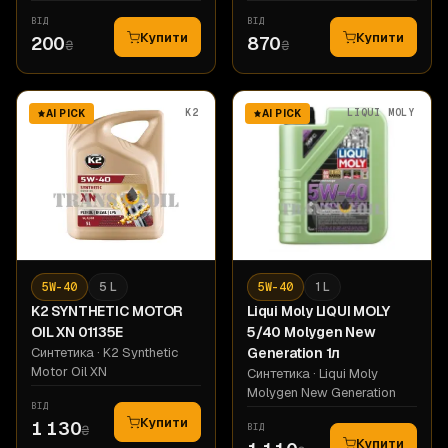
ВІД
ВІД
Купити
Купити
200
870
₴
₴
K2
LIQUI MOLY
AI PICK
AI PICK
5W-40
5 L
5W-40
1 L
K2
SYNTHETIC MOTOR
Liqui Moly
LIQUI MOLY
OIL XN 01135E
5/40 Molygen New
Синтетика
· K2 Synthetic
Generation 1л
Motor Oil XN
Синтетика
· Liqui Moly
Molygen New Generation
ВІД
Купити
1 130
ВІД
₴
Купити