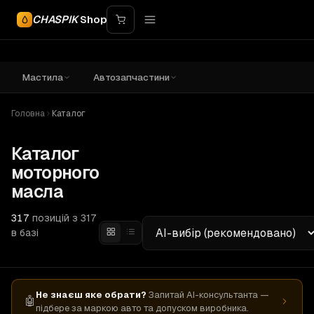
CHASPIK
Shop
Мастила
Автозапчастини
Головна
Каталог
Каталог
моторного
масла
317
позицій з
317
в базі
Не знаєш яке обрати?
Запитай AI-консультанта —
🤖
підбере за маркою авто та допуском виробника.