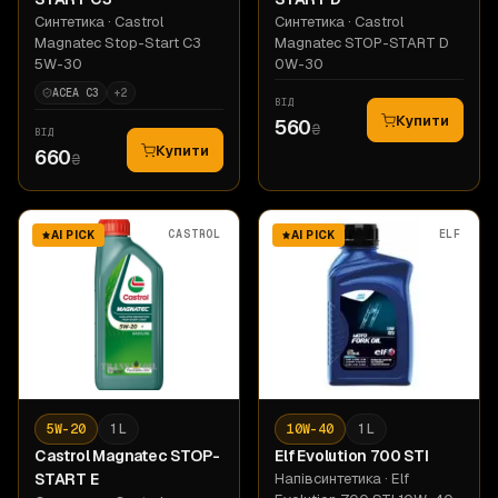
Синтетика
· Castrol
Синтетика
· Castrol
Magnatec Stop-Start C3
Magnatec STOP-START D
5W-30
0W-30
ACEA C3
+
2
ВІД
Купити
560
₴
ВІД
Купити
660
₴
CASTROL
ELF
AI PICK
AI PICK
5W-20
1 L
10W-40
1 L
Castrol
Magnatec STOP-
Elf
Evolution 700 STI
START E
Напівсинтетика
· Elf