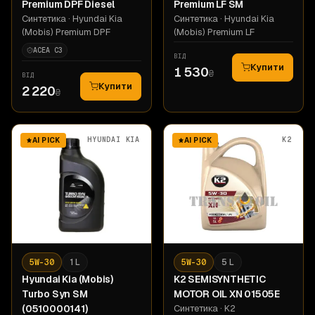
Premium DPF Diesel
Premium LF SM
Синтетика
· Hyundai Kia
Синтетика
· Hyundai Kia
(Mobis) Premium DPF
(Mobis) Premium LF
ACEA C3
ВІД
Купити
1 530
₴
ВІД
Купити
2 220
₴
HYUNDAI KIA
K2
AI PICK
AI PICK
5W-30
1 L
5W-30
5 L
Hyundai Kia
(Mobis)
K2
SEMISYNTHETIC
Turbo Syn SM
MOTOR OIL XN 01505E
(0510000141)
Синтетика
· K2