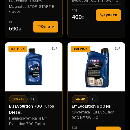
Evolution 700 STI 10W-40
Синтетика
· Castrol
Magnatec STOP-START E
ВІД
5W-20
Купити
400
₴
ВІД
Купити
590
₴
ELF
ELF
AI PICK
AI PICK
10W-40
1 L
5W-40
1 L
Elf
Evolution 700 Turbo
Elf
Evolution 900 NF
Diesel
Синтетика
· Elf Evolution
900 NF 5W-40
Напівсинтетика
· # Elf
Evolution 700 Turbo
ВІД