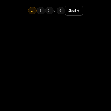
…
Далі →
1
2
3
6