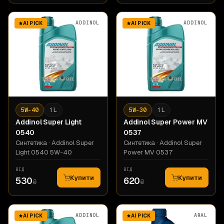
ADDINOL
ADDINOL
AI PICK
AI PICK
5W-40
1 L
5W-30
1 L
Addinol
Super Light
Addinol
Super Power MV
0540
0537
Синтетика
· Addinol Super
Синтетика
· Addinol Super
Light 0540 5W-40
Power MV 0537
ВІД
ВІД
Купити
Купити
530
620
₴
₴
ADDINOL
ARAL
AI PICK
AI PICK