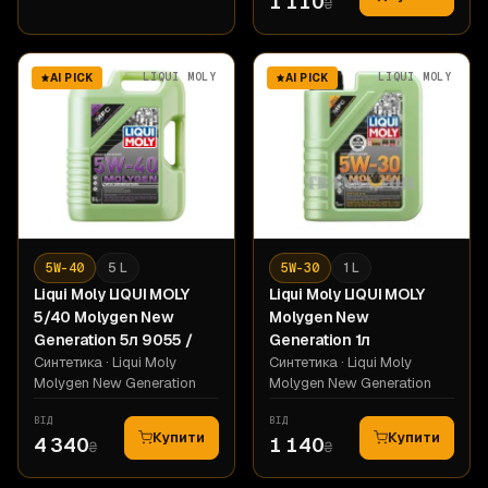
1 110
₴
LIQUI MOLY
LIQUI MOLY
AI PICK
AI PICK
5W-40
5 L
5W-30
1 L
Liqui Moly
LIQUI MOLY
Liqui Moly
LIQUI MOLY
5/40 Molygen New
Molygen New
Generation 5л 9055 /
Generation 1л
Синтетика
· Liqui Moly
Синтетика
· Liqui Moly
Molygen New Generation
Molygen New Generation
ВІД
ВІД
Купити
Купити
4 340
1 140
₴
₴