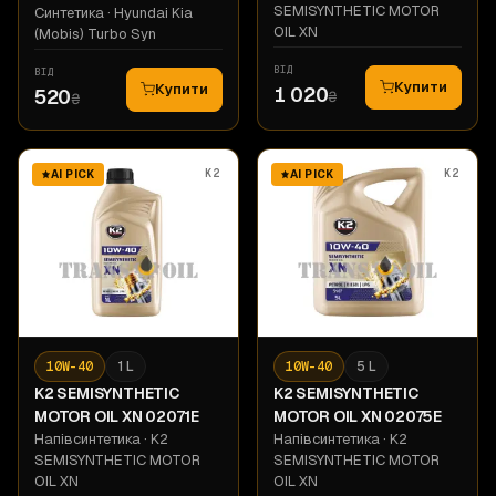
SEMISYNTHETIC MOTOR
Синтетика
· Hyundai Kia
OIL XN
(Mobis) Turbo Syn
ВІД
ВІД
Купити
Купити
1 020
520
₴
₴
K2
K2
AI PICK
AI PICK
10W-40
1 L
10W-40
5 L
K2
SEMISYNTHETIC
K2
SEMISYNTHETIC
MOTOR OIL XN 02071E
MOTOR OIL XN 02075E
Напівсинтетика
· K2
Напівсинтетика
· K2
SEMISYNTHETIC MOTOR
SEMISYNTHETIC MOTOR
OIL XN
OIL XN