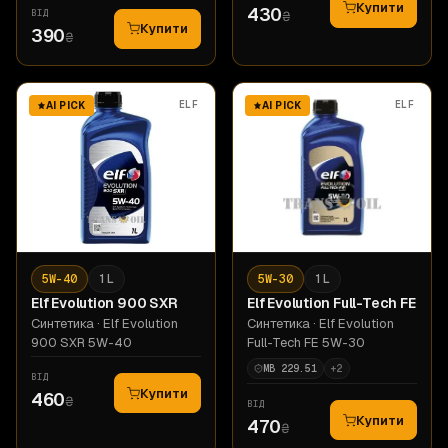
Купити
430
ВІД
₴
Купити
390
₴
ELF
ELF
AI PICK
AI PICK
5W-40
1 L
5W-30
1 L
Elf
Evolution 900 SXR
Elf
Evolution Full-Tech FE
Синтетика
· Elf Evolution
Синтетика
· Elf Evolution
900 SXR 5W-40
Full-Tech FE 5W-30
MB 229.51
+
2
ВІД
Купити
460
₴
ВІД
Купити
470
₴