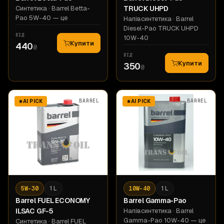
Синтетика
· Barrel Betta-
TRUCK UHPD
Pao 5W-40 — це
Напівсинтетика
· Barrel
Diesel-Pao TRUCK UHPD
ВІД
10W-40
Купити
440
₴
ВІД
Купити
350
₴
BARREL
BARREL
AI PICK
AI PICK
5W-30
1 L
10W-40
1 L
Barrel
FUEL ECONOMY
Barrel
Gamma-Pao
ILSAC GF-5
Напівсинтетика
· Barrel
Gamma-Pao 10W-40 — це
Синтетика
· Barrel FUEL