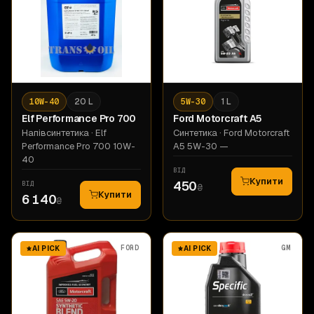
10W-40
20 L
5W-30
1 L
Elf
Performance Pro 700
Ford
Motorcraft A5
Напівсинтетика
· Elf
Синтетика
· Ford Motorcraft
Performance Pro 700 10W-
A5 5W-30 —
40
ВІД
Купити
450
ВІД
₴
Купити
6 140
₴
FORD
GM
AI PICK
AI PICK