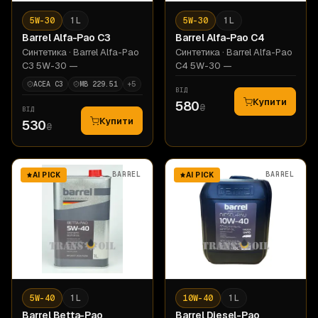
5W-30
1 L
5W-30
1 L
Barrel
Alfa-Pao C3
Barrel
Alfa-Pao С4
Синтетика
· Barrel Alfa-Pao
Синтетика
· Barrel Alfa-Pao
C3 5W-30 —
С4 5W-30 —
ACEA C3
MB 229.51
+
5
ВІД
Купити
580
₴
ВІД
Купити
530
₴
BARREL
BARREL
AI PICK
AI PICK
5W-40
1 L
10W-40
1 L
Barrel
Betta-Pao
Barrel
Diesel-Pao