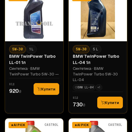
5W-30
1 L
5W-30
5 L
BMW
TwinPower Turbo
BMW
TwinPower Turbo
LL-01 1л
LL-04 1л
Синтетика
· BMW
Синтетика
· BMW
TwinPower Turbo 5W-30 —
TwinPower Turbo 5W-30
LL-04
ВІД
BMW LL-04
+
1
Купити
920
₴
ВІД
Купити
730
₴
CASTROL
CASTROL
AI PICK
AI PICK