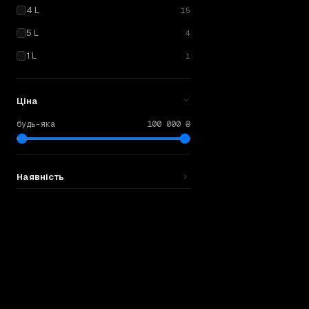
4 L
15
5 L
4
1 L
1
Ціна
будь-яка
100 000 ₴
Наявність