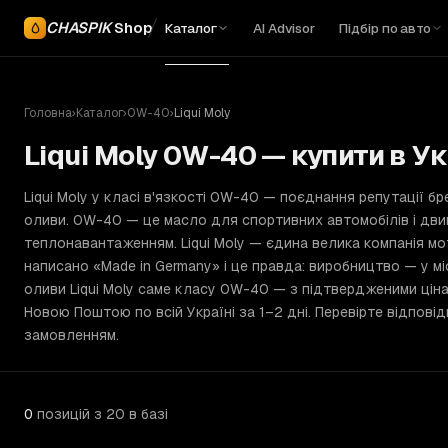
CHASPIK
Shop
Каталог
AI Advisor
Підбір по авто
Головна
›
Каталог
›
0W-40
›
Liqui Moly
Liqui Moly 0W-40 — купити в Ук
Liqui Moly у класі в'язкості 0W-40 — поєднання репутації б
оливи. 0W-40 — це масло для спортивних автомобілів і дви
теплонавантаженням. Liqui Moly — єдина велика компанія мо
написано «Made in Germany» і це правда: виробництво — у міст
оливи Liqui Moly саме класу 0W-40 — з підтвердженими ціна
Новою Поштою по всій Україні за 1–2 дні. Перевірте відпов
замовленням.
0
позицій
з 20 в базі