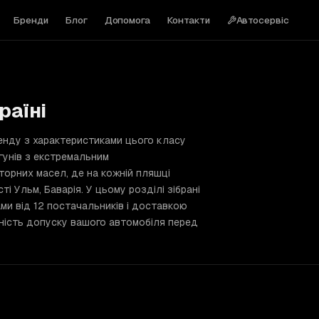
Бренди
Блог
Допомога
Контакти
Автосервіс
раїні
ренду з характеристиками цього класу
гунів з екстремальним
торних масел, де на кожній пляшці
і Ульм, Баварія. У цьому розділі зібрані
ми від 12 постачальників і доставкою
ідність допуску вашого автомобіля перед