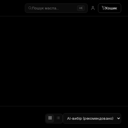
Пошук масла…
Кошик
⌘K