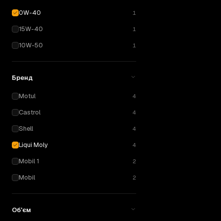
0W-40
1
15W-40
1
10W-50
1
Бренд
Motul
4
Castrol
4
Shell
4
Liqui Moly
4
Mobil 1
2
Mobil
2
Об'єм