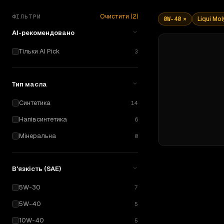
Очистити (
2
)
ФІЛЬТРИ
0W-40
×
Liqui Mol
AI-рекомендовано
Тільки AI Pick
3
Тип масла
Синтетика
14
Напівсинтетика
6
Мінеральна
0
В'язкість (SAE)
5W-30
7
5W-40
5
10W-40
5