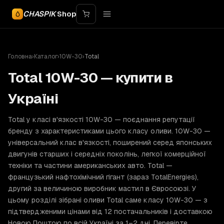
CHASPIK
Shop
Головна
›
Каталог
›
10W-30
›
Total
Total 10W-30 — купити в
Україні
Total у класі в'язкості 10W-30 — поєднання репутації
бренду з характеристиками цього класу оливи. 10W-30 —
універсальний клас в'язкості, поширений серед японських
двигунів старших і середніх поколінь, легкої комерційної
техніки та частини американських авто. Total —
французький нафтохімічний гігант (зараз TotalEnergies),
другий за величиною виробник мастил в Євросоюзі. У
цьому розділі зібрані оливи Total саме класу 10W-30 — з
підтвердженими цінами від 12 постачальників і доставкою
Новою Поштою по всій Україні за 1–2 дні. Перевірте