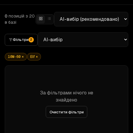
0
позицій
з 20
в базі
Фільтри
2
10W-60
×
Elf
×
За фільтрами нічого не
знайдено
Очистити фільтри