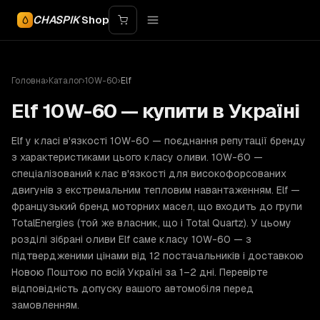
CHASPIK
Shop
Головна
›
Каталог
›
10W-60
›
Elf
Elf 10W-60 — купити в Україні
Elf у класі в'язкості 10W-60 — поєднання репутації бренду
з характеристиками цього класу оливи. 10W-60 —
спеціалізований клас в'язкості для високофорсованих
двигунів з екстремальним тепловим навантаженням. Elf —
французький бренд моторних масел, що входить до групи
TotalEnergies (той же власник, що і Total Quartz). У цьому
розділі зібрані оливи Elf саме класу 10W-60 — з
підтвердженими цінами від 12 постачальників і доставкою
Новою Поштою по всій Україні за 1–2 дні. Перевірте
відповідність допуску вашого автомобіля перед
замовленням.