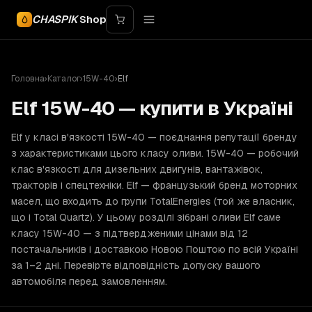
CHASPIK
Shop
Головна
›
Каталог
›
15W-40
›
Elf
Elf 15W-40 — купити в Україні
Elf у класі в'язкості 15W-40 — поєднання репутації бренду
з характеристиками цього класу оливи. 15W-40 — робочий
клас в'язкості для дизельних двигунів, вантажівок,
тракторів і спецтехніки. Elf — французький бренд моторних
масел, що входить до групи TotalEnergies (той же власник,
що і Total Quartz). У цьому розділі зібрані оливи Elf саме
класу 15W-40 — з підтвердженими цінами від 12
постачальників і доставкою Новою Поштою по всій Україні
за 1–2 дні. Перевірте відповідність допуску вашого
автомобіля перед замовленням.