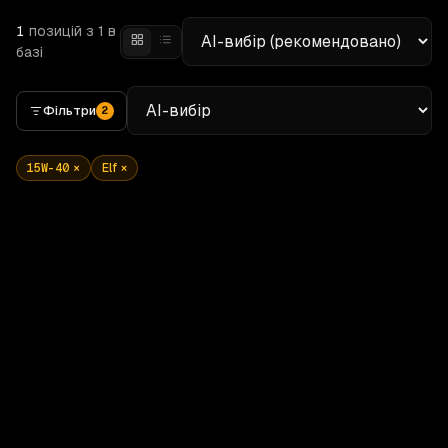
1
позицій
з 1 в
базі
Фільтри
2
15W-40
×
Elf
×
15W-40
20 L
Elf
Performance Pro 700