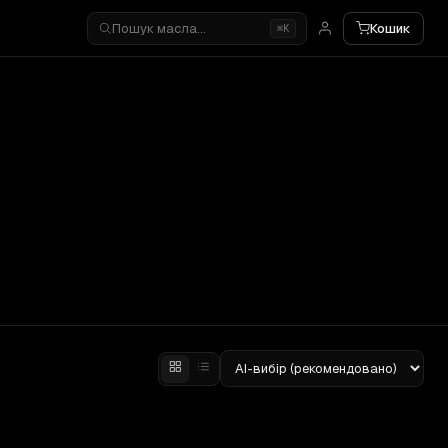
Пошук масла…
Кошик
⌘K