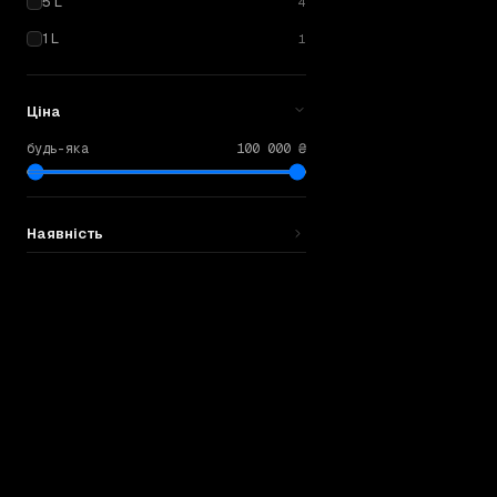
5 L
4
1 L
1
Ціна
будь-яка
100 000 ₴
Наявність