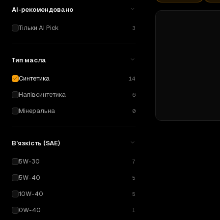
AI-рекомендовано
Тільки AI Pick
3
Тип масла
Синтетика
14
Напівсинтетика
6
Мінеральна
0
В'язкість (SAE)
5W-30
7
5W-40
5
10W-40
5
0W-40
1