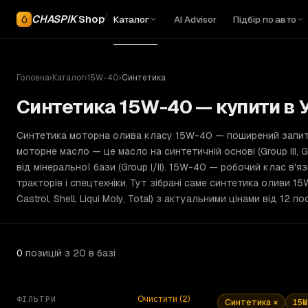
CHASPIK
Shop
Каталог
AI Advisor
Підбір по авто
Головна
›
Каталог
›
15W-40
›
Синтетика
Синтетика 15W-40 — купити в У
Синтетика моторна олива класу 15W-40 — поширений запит 
моторне масло — це масло на синтетичній основі (Group III, Gr
від мінеральної бази (Group I/II). 15W-40 — робочий клас в'я
тракторів і спецтехніки. Тут зібрані саме синтетика оливи 15
Castrol, Shell, Liqui Moly, Total) з актуальними цінами від 12 
0
позицій
з 20 в базі
Очистити (
2
)
ФІЛЬТРИ
Синтетика
×
15W