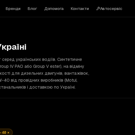
Бренди
Блог
Допомога
Контакти
Автосервіс
країні
серед українських водіїв. Синтетичне
oup IV PAO або Group V ester), на відміну
зкості для дизельних двигунів, вантажівок,
W-40 від провідних виробників (Motul,
постачальників і доставкою по Україні.
-40
×