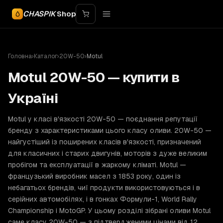
CHASPIK
Shop
Головна
›
Каталог
›
20W-50
›
Motul
Motul 20W-50 — купити в
Україні
Motul у класі в'язкості 20W-50 — поєднання репутації
бренду з характеристиками цього класу оливи. 20W-50 —
найгустіший із поширених класів в'язкості, призначений
для класичних і старих двигунів, моторів з дуже великим
пробігом та експлуатації в жаркому кліматі. Motul —
французький виробник масел з 1853 року, один із
небагатьох брендів, чиї продукти використовуються і в
серійних автомобілях, і в гонках Формули-1, World Rally
Championship і MotoGP. У цьому розділі зібрані оливи Motul
саме класу 20W-50 — з підтвердженими цінами від 12