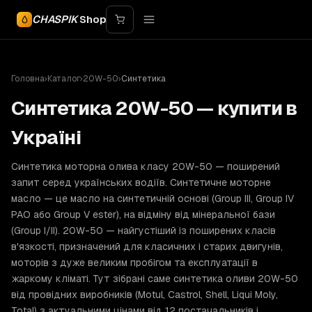
CHASPIK
Shop
Головна
›
Каталог
›
20W-50
›
Синтетика
Синтетика 20W-50 — купити в
Україні
Синтетика моторна олива класу 20W-50 — поширений
запит серед українських водіїв. Синтетичне моторне
масло — це масло на синтетичній основі (Group III, Group IV
PAO або Group V ester), на відміну від мінеральної бази
(Group I/II). 20W-50 — найгустіший із поширених класів
в'язкості, призначений для класичних і старих двигунів,
моторів з дуже великим пробігом та експлуатації в
жаркому кліматі. Тут зібрані саме синтетика оливи 20W-50
від провідних виробників (Motul, Castrol, Shell, Liqui Moly,
Total) з актуальними цінами від 12 постачальників і