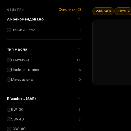
Очистити (
2
)
ФІЛЬТРИ
20W-50
×
Total
×
AI-рекомендовано
Тільки AI Pick
3
Тип масла
Синтетика
14
Напівсинтетика
6
Мінеральна
0
В'язкість (SAE)
5W-30
7
5W-40
5
10W-40
5