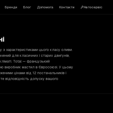
Бренди
Блог
Допомога
Контакти
Автосервіс
ні
ду з характеристиками цього класу оливи.
чений для класичних і старих двигунів,
кліматі. Total — французький
иною виробник мастил в Євросоюзі. У цьому
женими цінами від 12 постачальників і
рте відповідність допуску вашого