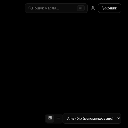
Пошук масла…
Кошик
⌘K