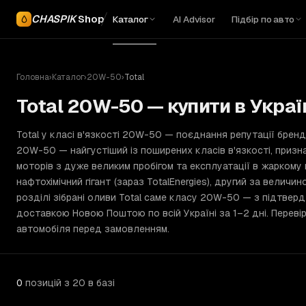
CHASPIK
Shop
Каталог
AI Advisor
Підбір по авто
Головна
›
Каталог
›
20W-50
›
Total
Total 20W-50 — купити в Украї
Total у класі в'язкості 20W-50 — поєднання репутації брен
20W-50 — найгустіший із поширених класів в'язкості, призна
моторів з дуже великим пробігом та експлуатації в жаркому 
нафтохімічний гігант (зараз TotalEnergies), другий за велич
розділі зібрані оливи Total саме класу 20W-50 — з підтверд
доставкою Новою Поштою по всій Україні за 1–2 дні. Переві
автомобіля перед замовленням.
0
позицій
з 20 в базі