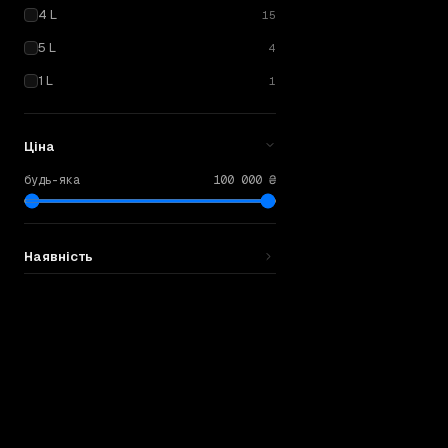
4 L
15
5 L
4
1 L
1
Ціна
будь-яка
100 000 ₴
Наявність