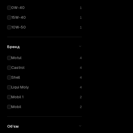
0W-40
1
15W-40
1
10W-50
1
Бренд
Motul
4
Castrol
4
Shell
4
Liqui Moly
4
Mobil 1
2
Mobil
2
Об'єм