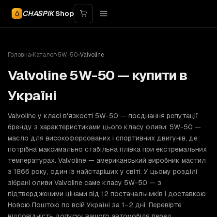
CHASPIK
Shop
Головна
›
Каталог
›
5W-50
›
Valvoline
Valvoline 5W-50 — купити в
Україні
Valvoline у класі в'язкості 5W-50 — поєднання репутації
бренду з характеристиками цього класу оливи. 5W-50 —
масло для високофорсованих і спортивних двигунів, де
потрібна максимально стабільна плівка при екстремальних
температурах. Valvoline — американський виробник мастил
з 1866 року, один із найстаріших у світі. У цьому розділі
зібрані оливи Valvoline саме класу 5W-50 — з
підтвердженими цінами від 12 постачальників і доставкою
Новою Поштою по всій Україні за 1–2 дні. Перевірте
відповідність допуску вашого автомобіля перед