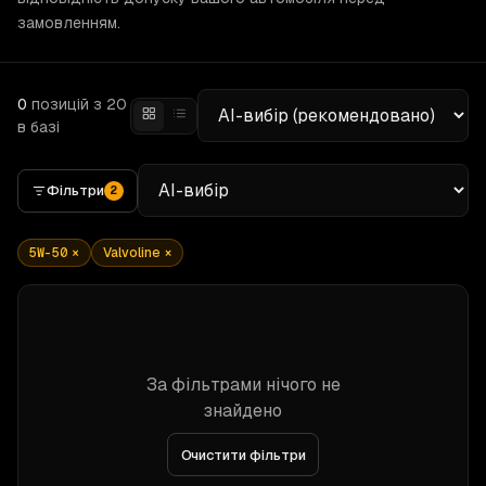
замовленням.
0
позицій
з 20
в базі
Фільтри
2
5W-50
×
Valvoline
×
За фільтрами нічого не
знайдено
Очистити фільтри