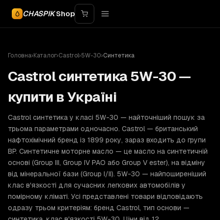
CHASPIK
Shop
Головна
›
Каталог
›
Castrol
›
5W-30
›
Синтетика
Castrol синтетика 5W-30 —
купити в Україні
Castrol синтетика у класі 5W-30 — найточніший пошук за
трьома параметрами одночасно. Castrol — британський
нафтохімічний бренд із 1899 року, зараз входить до групи
BP. Синтетичне моторне масло — це масло на синтетичній
основі (Group III, Group IV PAO або Group V ester), на відміну
від мінеральної бази (Group I/II). 5W-30 — найпоширеніший
клас в'язкості для сучасних легкових автомобілів у
помірному кліматі. Усі представлені товари відповідають
одразу трьом критеріям: бренд Castrol, тип основи —
синтетика, клас в'язкості 5W-30. Ціни від 12