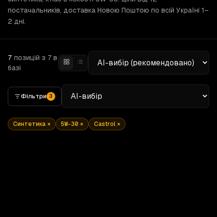
постачальників, доставка Новою Поштою по всій Україні 1–
2 дні.
7
позицій
з 7 в
базі
Фільтри
3
Синтетика
×
5W-30
×
Castrol
×