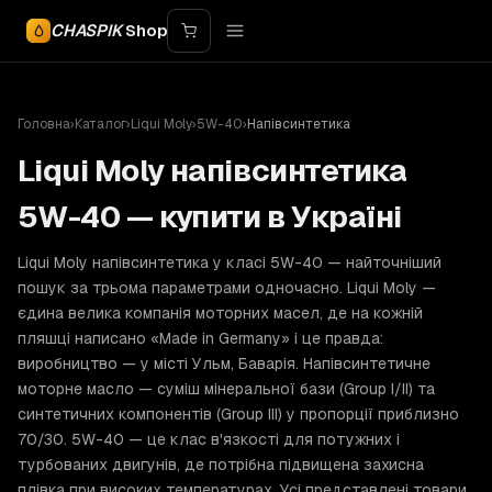
CHASPIK
Shop
Головна
›
Каталог
›
Liqui Moly
›
5W-40
›
Напівсинтетика
Liqui Moly напівсинтетика
5W-40 — купити в Україні
Liqui Moly напівсинтетика у класі 5W-40 — найточніший
пошук за трьома параметрами одночасно. Liqui Moly —
єдина велика компанія моторних масел, де на кожній
пляшці написано «Made in Germany» і це правда:
виробництво — у місті Ульм, Баварія. Напівсинтетичне
моторне масло — суміш мінеральної бази (Group I/II) та
синтетичних компонентів (Group III) у пропорції приблизно
70/30. 5W-40 — це клас в'язкості для потужних і
турбованих двигунів, де потрібна підвищена захисна
плівка при високих температурах. Усі представлені товари