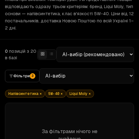
відповідають одразу трьом критеріям: бренд Liqui Moly, тип
основи — напівсинтетика, клас в'язкості 5W-40. Ціни від 12
постачальників, доставка Новою Поштою по всій Україні 1–
2 дні.
0
позицій
з 20
в базі
Фільтри
3
Напівсинтетика
×
5W-40
×
Liqui Moly
×
За фільтрами нічого не
знайдено