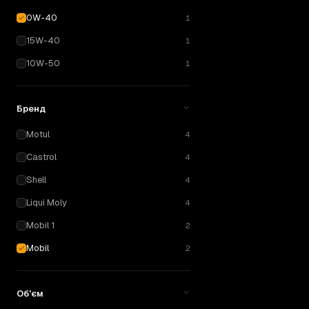
0W-40
1
15W-40
1
10W-50
1
Бренд
Motul
4
Castrol
4
Shell
4
Liqui Moly
4
Mobil 1
2
Mobil
2
Об'єм