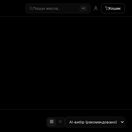
Пошук масла…
Кошик
⌘K