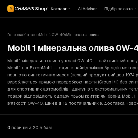
CHASPIK
Shop
Каталог
AI Advisor
Підбір по авто
Головна
›
Каталог
›
Mobil 1
›
0W-40
›
Мінеральна олива
Mobil 1 мінеральна олива 0W-4
Mobil 1 мінеральна олива у класі 0W-40 — найточніший пош
Mobil 1 від ExxonMobil — один з найвідоміших брендів моторни
повністю синтетичних масел (перший продукт вийшов 1974 р
виробляється прямою переробкою нафти (Group I/II) без си
для спортивних автомобілів і двигунів з екстремальним теп
товари відповідають одразу трьом критеріям: бренд Mobil 1,
в'язкості 0W-40. Ціни від 12 постачальників, доставка Новою
0
позицій
з 20 в базі