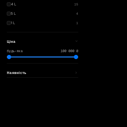
4 L
15
5 L
4
1 L
1
Ціна
будь-яка
100 000 ₴
Наявність