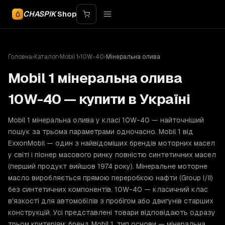
CHASPIK
Shop
Головна
›
Каталог
›
Mobil 1
›
10W-40
›
Мінеральна олива
Mobil 1 мінеральна олива
10W-40 — купити в Україні
Mobil 1 мінеральна олива у класі 10W-40 — найточніший
пошук за трьома параметрами одночасно. Mobil 1 від
ExxonMobil — один з найвідоміших брендів моторних масел
у світі і піонер масового ринку повністю синтетичних масел
(перший продукт вийшов 1974 року). Мінеральне моторне
масло виробляється прямою переробкою нафти (Group I/II)
без синтетичних компонентів. 10W-40 — класичний клас
в'язкості для автомобілів з пробігом або двигунів старших
конструкцій. Усі представлені товари відповідають одразу
трьом критеріям: бренд Mobil 1, тип основи — мінеральна