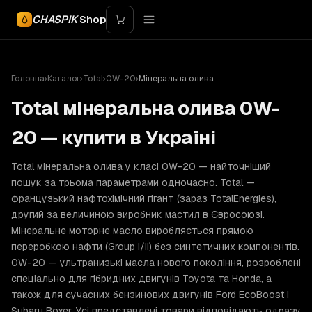
CHASPIK
Shop
Головна
›
Каталог
›
Total
›
0W-20
›
Мінеральна олива
Total мінеральна олива 0W-
20 — купити в Україні
Total мінеральна олива у класі 0W-20 — найточніший
пошук за трьома параметрами одночасно. Total —
французький нафтохімічний гігант (зараз TotalEnergies),
другий за величиною виробник мастил в Євросоюзі.
Мінеральне моторне масло виробляється прямою
переробкою нафти (Group I/II) без синтетичних компонентів.
0W-20 — ультранизькі масла нового покоління, розроблені
спеціально для гібридних двигунів Toyota та Honda, а
також для сучасних бензинових двигунів Ford EcoBoost і
Subaru Boxer. Усі представлені товари відповідають одразу