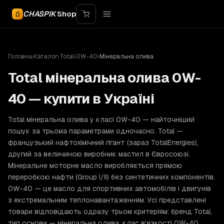
CHASPIK
Shop
Головна
›
Каталог
›
Total
›
0W-40
›
Мінеральна олива
Total мінеральна олива 0W-
40 — купити в Україні
Total мінеральна олива у класі 0W-40 — найточніший
пошук за трьома параметрами одночасно. Total —
французький нафтохімічний гігант (зараз TotalEnergies),
другий за величиною виробник мастил в Євросоюзі.
Мінеральне моторне масло виробляється прямою
переробкою нафти (Group I/II) без синтетичних компонентів.
0W-40 — це масло для спортивних автомобілів і двигунів
з екстремальним теплонавантаженням. Усі представлені
товари відповідають одразу трьом критеріям: бренд Total,
тип основи — мінеральна олива, клас в'язкості 0W-40.