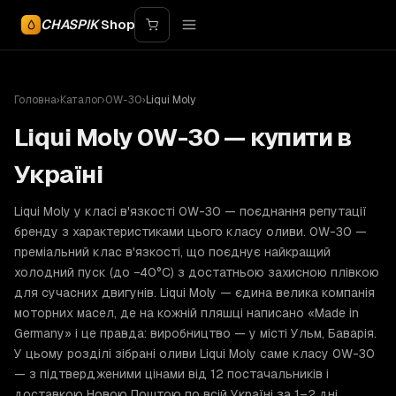
CHASPIK
Shop
Головна
›
Каталог
›
0W-30
›
Liqui Moly
Liqui Moly 0W-30 — купити в
Україні
Liqui Moly у класі в'язкості 0W-30 — поєднання репутації
бренду з характеристиками цього класу оливи. 0W-30 —
преміальний клас в'язкості, що поєднує найкращий
холодний пуск (до −40°C) з достатньою захисною плівкою
для сучасних двигунів. Liqui Moly — єдина велика компанія
моторних масел, де на кожній пляшці написано «Made in
Germany» і це правда: виробництво — у місті Ульм, Баварія.
У цьому розділі зібрані оливи Liqui Moly саме класу 0W-30
— з підтвердженими цінами від 12 постачальників і
доставкою Новою Поштою по всій Україні за 1–2 дні.