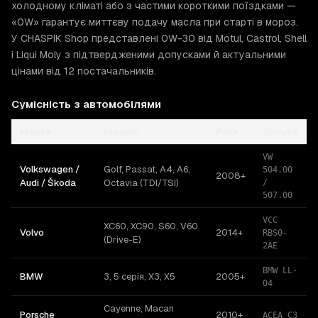
холодному кліматі або з частими короткими поїздками —
«0W» гарантує миттєву подачу масла при старті в мороз.
У CHASPIK Shop представлені 0W-30 від Motul, Castrol, Shell
і Liqui Moly з підтвердженими допусками й актуальними
цінами від 12 постачальників.
Сумісність з автомобілями
Марка
Моделі
Роки
Допуск
VW
Volkswagen /
Golf, Passat, A4, A6,
504.00
2008+
Audi / Škoda
Octavia (TDI/TSI)
/
507.00
VCC
XC60, XC90, S60, V60
Volvo
2014+
RBS0-
(Drive-E)
2AE
BMW LL-
BMW
3, 5 серія, X3, X5
2005+
04
Cayenne, Macan
Porsche
2010+
ACEA C3