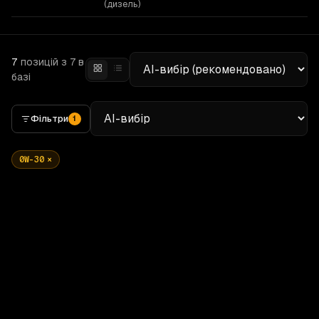
(дизель)
7
позицій
з 7 в
базі
Фільтри
1
0W-30
×