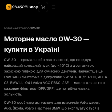
CHASPIK
Shop
Головна
›
Каталог
›
0W-30
Моторне масло 0W-30 —
купити в Україні
0W-30 — преміальний клас в'язкості, що поєднує
найкращий холодний пуск (до −40°C) з достатньою
захисною плівкою для сучасних двигунів. Найчастіше це
Low SAPS синтетика з допусками VW 504.00/507.00, ACEA
C3, BMW LL-04 і Volvo VCC RBS0-2AE — масло для авто з
сажовим фільтром (DPF/GPF), де потрібна низька
зольність.
0W-30 особливо актуальне для власників Volkswagen,
Audi, Škoda, Volvo і частини BMW, що експлуатуються в