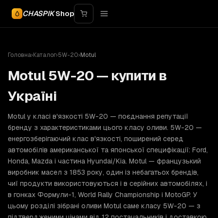
CHASPIK
Shop
Головна
›
Каталог
›
5W-20
›
Motul
Motul 5W-20 — купити в
Україні
Motul у класі в'язкості 5W-20 — поєднання репутації
бренду з характеристиками цього класу оливи. 5W-20 —
енергозберігаючий клас в'язкості, поширений серед
автомобілів американської та японської специфікації: Ford,
Honda, Mazda і частина Hyundai/Kia. Motul — французький
виробник масел з 1853 року, один із небагатьох брендів,
чиї продукти використовуються і в серійних автомобілях, і
в гонках Формули-1, World Rally Championship і MotoGP. У
цьому розділі зібрані оливи Motul саме класу 5W-20 — з
підтвердженими цінами від 12 постачальників і доставкою