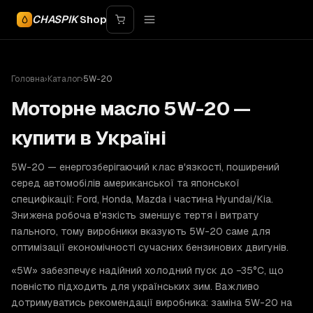
CHASPIK
Shop
Головна
›
Каталог
›
5W-20
Моторне масло 5W-20 —
купити в Україні
5W-20 — енергозберігаючий клас в'язкості, поширений
серед автомобілів американської та японської
специфікації: Ford, Honda, Mazda і частина Hyundai/Kia.
Знижена робоча в'язкість зменшує тертя і витрату
пального, тому виробники вказують 5W-20 саме для
оптимізації економічності сучасних бензинових двигунів.
«5W» забезпечує надійний холодний пуск до −35°C, що
повністю підходить для українських зим. Важливо
дотримуватись рекомендації виробника: заміна 5W-20 на