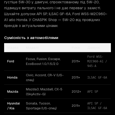
густіше 5W-30 у двигуні, спроектованому під 5W-20,
підвищує витрату пального і не дає переваг у захисті.
Шукайте допуски API SP, ILSAC GF-6A, Ford WSS-M2C960-
A1 або Honda. У CHASPIK Shop — 5W-20 від провідних
брендів з актуальними цінами.
Сумісність з автомобілями
Марка
Моделі
Роки
Допуск
Ford WSS-
Focus, Fusion, Escape,
Ford
2011+
M2C960-A1 /
EcoBoost 1.0/1.5/2.0
945-A
Civic, Accord, CR-V (US-
Honda
2011+
ILSAC GF-6A
спец)
Mazda3, Mazda6, CX-5
Mazda
2012+
API SP
(SkyActiv-G)
Hyundai
Sonata, Tucson,
API SP /
2011+
/ Kia
Sportage (US-спец)
ILSAC GF-6A