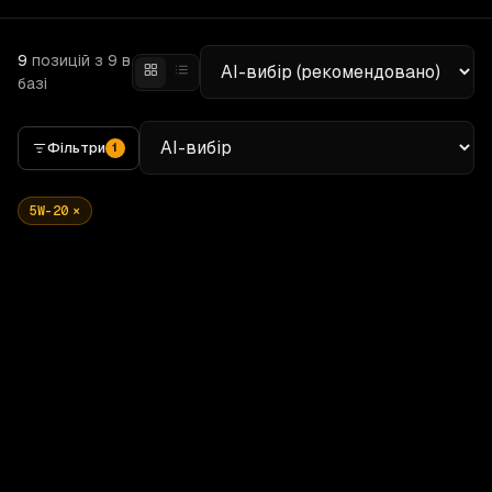
9
позицій
з 9 в
базі
Фільтри
1
5W-20
×
5W-20
1 L
5W-20
1 L