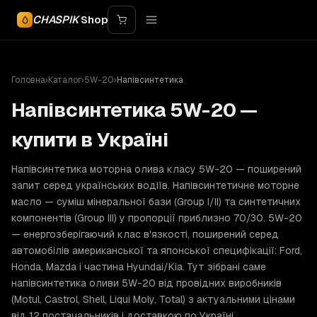
CHASPIK
Shop
Головна
›
Каталог
›
5W-20
›
Напівсинтетика
Напівсинтетика 5W-20 —
купити в Україні
Напівсинтетика моторна олива класу 5W-20 — поширений
запит серед українських водіїв. Напівсинтетичне моторне
масло — суміш мінеральної бази (Group I/II) та синтетичних
компонентів (Group III) у пропорції приблизно 70/30. 5W-20
— енергозберігаючий клас в'язкості, поширений серед
автомобілів американської та японської специфікації: Ford,
Honda, Mazda і частина Hyundai/Kia. Тут зібрані саме
напівсинтетика оливи 5W-20 від провідних виробників
(Motul, Castrol, Shell, Liqui Moly, Total) з актуальними цінами
від 12 постачальників і доставкою по Україні.