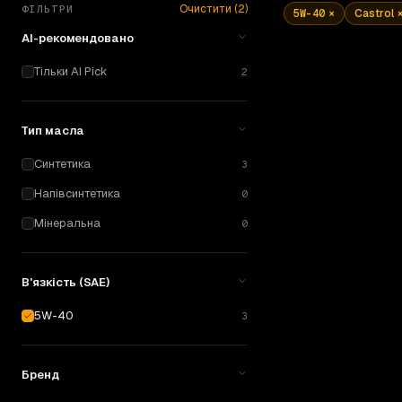
Очистити (
2
)
ФІЛЬТРИ
5W-40
×
Castrol
AI-рекомендовано
Тільки AI Pick
2
Тип масла
Синтетика
3
Напівсинтетика
0
Мінеральна
0
5W-40
1 L
В'язкість (SAE)
Castrol
Magna
5W-40
3
Синтетика
· Cast
—
ВІД
Бренд
580
₴