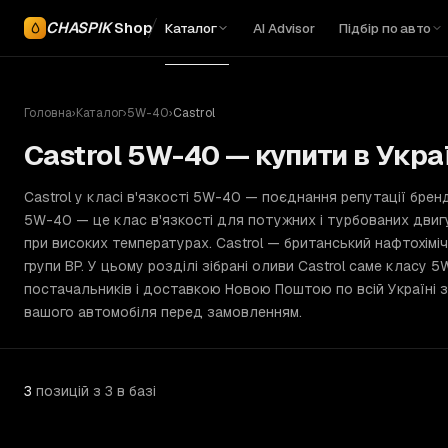
CHASPIK
Shop
Каталог
AI Advisor
Підбір по авто
Головна
›
Каталог
›
5W-40
›
Castrol
Castrol 5W-40 — купити в Украї
Castrol у класі в'язкості 5W-40 — поєднання репутації брен
5W-40 — це клас в'язкості для потужних і турбованих двигу
при високих температурах. Castrol — британський нафтохіміч
групи BP. У цьому розділі зібрані оливи Castrol саме класу 
постачальників і доставкою Новою Поштою по всій Україні за
вашого автомобіля перед замовленням.
3
позицій
з 3 в базі