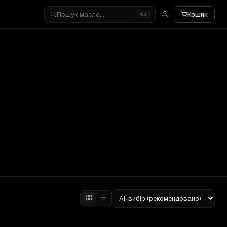
Пошук масла…
Кошик
⌘K