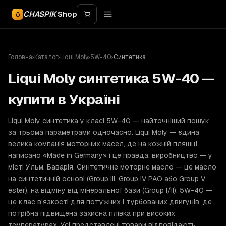
CHASPIK
Shop
Головна
›
Каталог
›
Liqui Moly
›
5W-40
›
Синтетика
Liqui Moly синтетика 5W-40 —
купити в Україні
Liqui Moly синтетика у класі 5W-40 — найточніший пошук
за трьома параметрами одночасно. Liqui Moly — єдина
велика компанія моторних масел, де на кожній пляшці
написано «Made in Germany» і це правда: виробництво — у
місті Ульм, Баварія. Синтетичне моторне масло — це масло
на синтетичній основі (Group III, Group IV PAO або Group V
ester), на відміну від мінеральної бази (Group I/II). 5W-40 —
це клас в'язкості для потужних і турбованих двигунів, де
потрібна підвищена захисна плівка при високих
температурах. Усі представлені товари відповідають