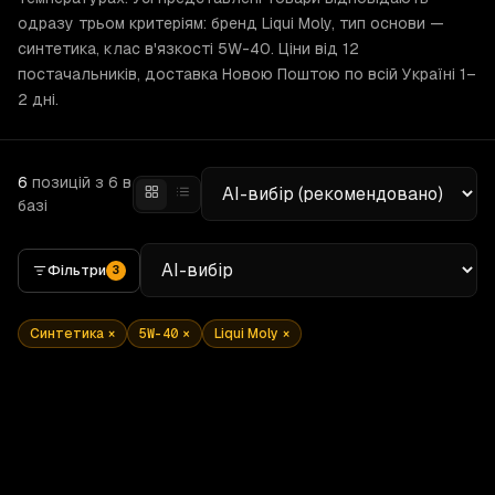
одразу трьом критеріям: бренд Liqui Moly, тип основи —
синтетика, клас в'язкості 5W-40. Ціни від 12
постачальників, доставка Новою Поштою по всій Україні 1–
2 дні.
6
позицій
з 6 в
базі
Фільтри
3
Синтетика
×
5W-40
×
Liqui Moly
×