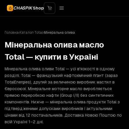
CHASPIK
Shop
Головна
›
Каталог
›
Total
›
Мінеральна олива
Мінеральна олива масло
Total — купити в Україні
Мінеральна олива оливи Total — усі в'язкості в одному
розділі. Total — французький нафтохімічний гігант (зараз
TotalEnergies), другий за величиною виробник мастил в
Євросоюзі. Мінеральне моторне масло виробляється
прямою переробкою нафти (Group I/II) без синтетичних
компонентів. Нижче — мінеральна олива продукти Total з
підтвердженими допусками виробників і актуальними
цінами від 12 постачальників. Доставка Новою Поштою по
всій Україні 1–2 дні.