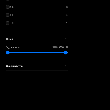
5W-30
1 L
5 L
6
Mannol
Energy
4 L
4
Синтетика
· Manno
10 L
1
ВІД
340
₴
Ціна
будь-яка
100 000 ₴
Наявність
5W-40
4 L