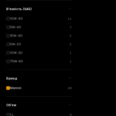
10W-40
1 L
В'язкість (SAE)
Mannol
Classi
10W-40
11
Напівсинтетика
· 
5W-40
3
ВІД
330
15W-40
2
₴
5W-30
2
10W-30
1
75W-90
1
Бренд
Mannol
20
Об'єм
1 L
9