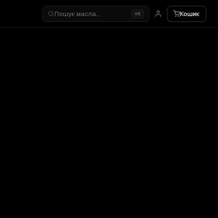
Пошук масла…
Кошик
⌘K