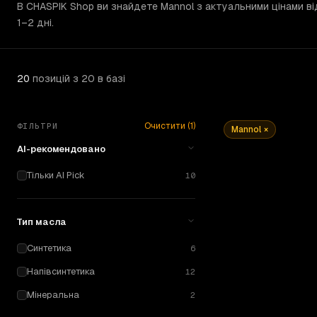
В CHASPIK Shop ви знайдете Mannol з актуальними цінами ві
1–2 дні.
20
позицій
з 20 в базі
Очистити (
1
)
ФІЛЬТРИ
Mannol
×
AI-рекомендовано
Тільки AI Pick
10
Тип масла
Синтетика
6
Напівсинтетика
12
Мінеральна
2