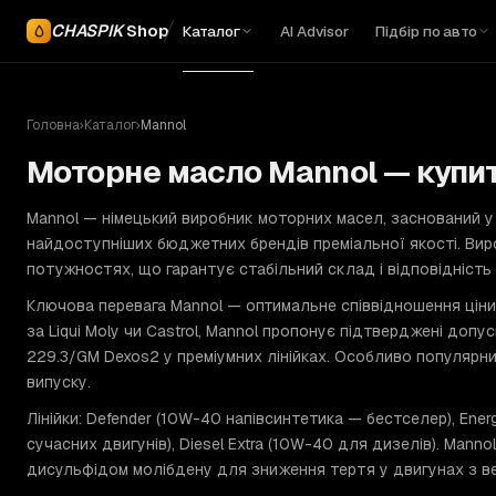
CHASPIK
Shop
Каталог
AI Advisor
Підбір по авто
Головна
›
Каталог
›
Mannol
Моторне масло Mannol — купит
Mannol — німецький виробник моторних масел, заснований у 
найдоступніших бюджетних брендів преміальної якості. Вир
потужностях, що гарантує стабільний склад і відповідність
Ключова перевага Mannol — оптимальне співвідношення ціни
за Liqui Moly чи Castrol, Mannol пропонує підтверджені допус
229.3/GM Dexos2 у преміумних лінійках. Особливо популярн
випуску.
Лінійки: Defender (10W-40 напівсинтетика — бестселер), En
сучасних двигунів), Diesel Extra (10W-40 для дизелів). Mannol
дисульфідом молібдену для зниження тертя у двигунах з ве