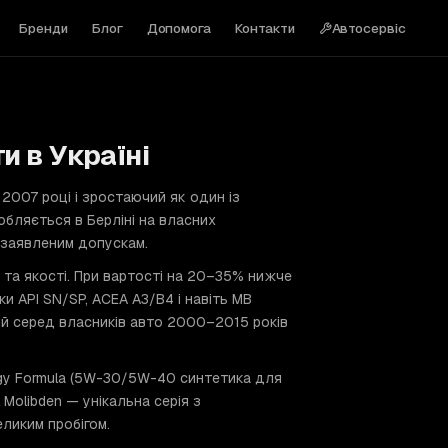
Бренди
Блог
Допомога
Контакти
Автосервіс
и в Україні
2007 році і зростаючий як один із
обляється в Берліні на власних
 заявленим допускам.
 та якості. При вартості на 20–35% нижче
ки API SN/SP, ACEA A3/B4 і навіть MB
ий серед власників авто 2000–2015 років
ergy Formula (5W-30/5W-40 синтетика для
 Molibden — унікальна серія з
ликим пробігом.